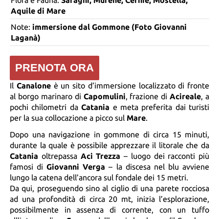
Flora e Fauna:
Saraghi, Murene, Cernie, Mostella,
Aquile di Mare
Note:
immersione dal Gommone (Foto Giovanni
Laganà)
PRENOTA ORA
Il
Canalone
è un sito d’immersione localizzato di fronte
al borgo marinaro di
Capomulini
, frazione di
Acireale
, a
pochi chilometri da
Catania
e meta preferita dai turisti
per la sua collocazione a picco sul
Mare
.
Dopo una navigazione in gommone di circa 15 minuti,
durante la quale è possibile apprezzare il litorale che da
Catania
oltrepassa
Aci Trezza
– luogo dei racconti più
famosi di
Giovanni Verga
– la discesa nel blu avviene
lungo la catena dell’ancora sul fondale dei 15 metri.
Da qui, proseguendo sino al ciglio di una parete rocciosa
ad una profondità di circa 20 mt, inizia l’esplorazione,
possibilmente in assenza di corrente, con un tuffo