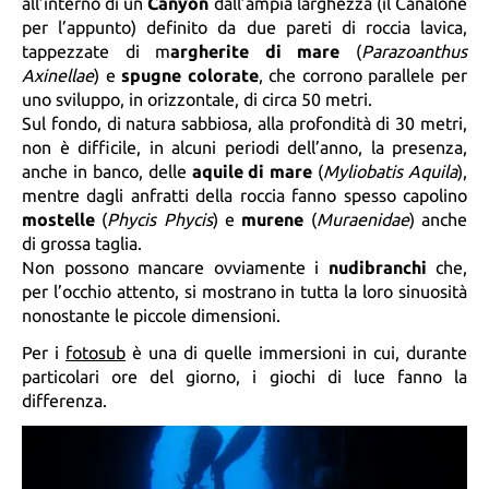
all’interno di un
Canyon
dall’ampia larghezza (il Canalone
per l’appunto) definito da due pareti di roccia lavica,
tappezzate di m
argherite di mare
(
Parazoanthus
Axinellae
) e
spugne colorate
, che corrono parallele per
uno sviluppo, in orizzontale, di circa 50 metri.
Sul fondo, di natura sabbiosa, alla profondità di 30 metri,
non è difficile, in alcuni periodi dell’anno, la presenza,
anche in banco, delle
aquile di mare
(
Myliobatis Aquila
),
mentre dagli anfratti della roccia fanno spesso capolino
mostelle
(
Phycis Phycis
) e
murene
(
Muraenidae
) anche
di grossa taglia.
Non possono mancare ovviamente i
nudibranchi
che,
per l’occhio attento, si mostrano in tutta la loro sinuosità
nonostante le piccole dimensioni.
Per i
fotosub
è una di quelle immersioni in cui, durante
particolari ore del giorno, i giochi di luce fanno la
differenza.